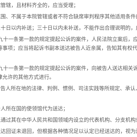
院管辖，且材料齐全的，应当受理；
范围、不属于本院管辖或者不符合缺席审判程序其他适用条件
三十日以内补送；三十日以内未补送，不能作出合理说明的，
九十一条第一款的规定提起公诉的案件，人民法院立案后，
等事项；应当将起诉书副本送达被告人近亲属，告知其有权
九十一条第一款的规定提起公诉的案件，向被告人送达相关
律允许的其他方式进行。
被告人所在地的法律、判例、惯例、司法实践等所规定、承
告人所在国的使领馆代为送达；
以通过其在中华人民共和国领域内设立的代表机构、分支机构
送达回证未退回，但根据各种情况足以认定已经送达的，视为