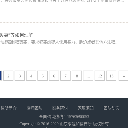
布会，联合最高人民检察院发布《关于办理危害民航飞行安全刑事案件适...
“买卖”等如何理解
：构成强制猥亵罪，要求犯罪嫌疑人使用暴力、胁迫或者其他方法猥...
...
2
3
4
5
6
7
8
12
13
»
律所简介
律师团队
实务研讨
家属须知
团队动态
全国咨询热线：15763690053
Copyright © 2016-2020 山东求是和信律所 版权所有