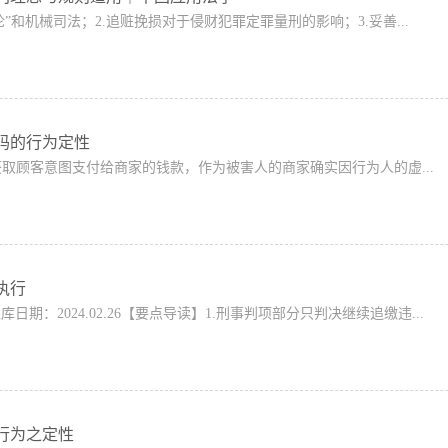
”和机械司法；2.追赃挽损对于侵财犯罪定罪量刑的影响；3.妥善...
码的行为定性
取顾客意图支付给商家的钱款，作为被害人的商家确实因行为人的虚...
执行
38入库日期：2024.02.26【要点导读】1.刑事判项部分只判决继续追缴违...
行为之定性