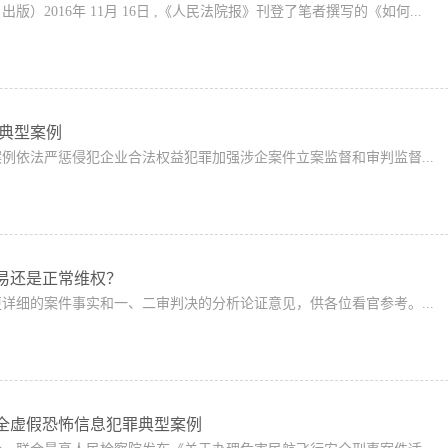
版）2016年 11月 16日 ,《人民法院报》刊登了笔者撰写的《如何...
益典型案例
例依法严惩侵犯企业合法权益犯罪加强涉企案件立案监督和审判监督...
易还是正常维权？
详细的案件事实和一、二审判决的分析论证意见，供各位看官参考。...
全虚假恐怖信息犯罪典型案例