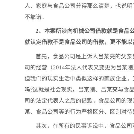
人、家庭与
食品公司
分得那么清楚，也说明
不靠谱。
2、本案所涉向
机械公司
借款就是
食品
就认定借款不是
食品公司
的借款，更不能以
首先，
食品公司
是上诉人
吕某亮
的父亲
司的经营（
2014年法人代表又变更为
吕某刚
但我们的现实生活中类似这样的家族企业，
吗
?这就是社会现实。
吕某刚
、
吕某亮
与
食
司
的法定代表人之后的借款，
食品公司
的现
某
、
食品公司
等的行为严格区分、区别对待
其次，在所有的民事诉讼中，
食品公司