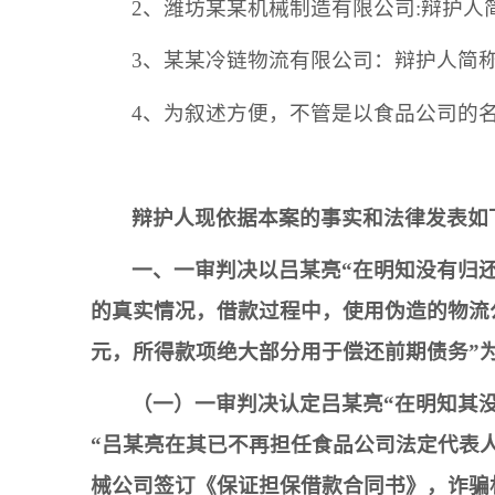
2、
潍坊某某机械制造有限公司
:辩护人
3、
某某冷链物流有限公司：辩护人简
4、
为叙述方便，不管是以
食品公司
的
辩护人现依据本案的事实和法律发表如
一、一审判决以
吕某亮
“
在明知没有归
的真实情况，借款过程中，使用伪造的
物流
元，所得款项绝大部分用于偿还前期债务
”
（一）一审判决认定
吕某亮
“
在明知其
“
吕某亮
在其已不再担任
食品公司
法定代表
械公司
签订《保证担保借款合同书》，诈骗