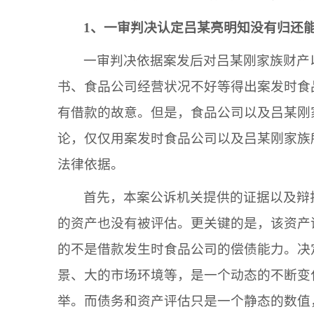
1、一审判决认定
吕某亮
明知没有归还
一审判决依据案发后对
吕某刚
家族财产
书、
食品公司
经营状况不好等得出案发时
食
有借款的故意。但是，
食品公司
以及
吕某刚
论，仅仅用案发时
食品公司
以及
吕某刚
家族
法律依据。
首先，本案公诉机关提供的证据以及辩
的资产也没有被评估。更关键的是，该资产
的不是借款发生时
食品公司
的偿债能力。决
景、大的市场环境等，是一个动态的不断变
举。而债务和资产评估只是一个静态的数值