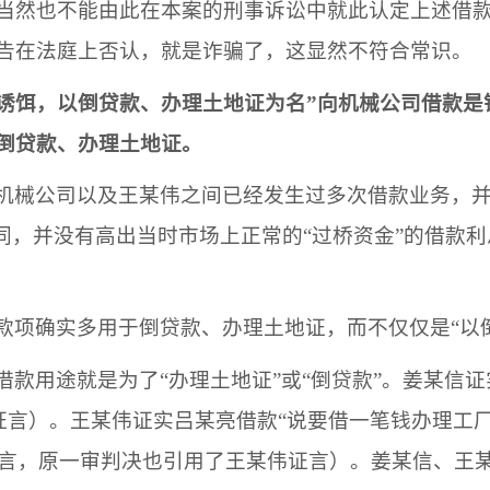
当然也不能由此在本案的刑事诉讼中就此认定上述借
告在法庭上否认，就是诈骗了，这显然不符合常识。
诱饵，以倒贷款、办理土地证为名
”向
机械公司
借款是
倒贷款、办理土地证。
机械公司
以及
王某伟
之间已经发生过多次借款业务，
相同，并没有高出当时市场上正常的“过桥资金”的借款
款项确实多用于倒贷款、办理土地证，而不仅仅是
“
以
借款用途就是为了
“办理土地证”或“倒贷款”
。
姜某信
证
证言
）。
王某伟
证实
吕某亮
借款
“
说要借一笔钱办理工
言，原一审判决也引用了
王某伟
证言
）。
姜某信
、
王