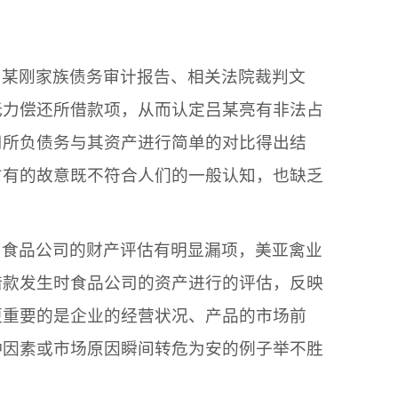
吕某刚
家族债务审计报告、相关法院裁判文
无力偿还所借款项，从而认定
吕某亮
有非法占
司
所负债务与其资产进行简单的对比得出结
占有的故意既不符合人们的一般认知，也缺乏
，
食品公司
的财产评估有明显漏项，美亚禽业
借款发生时
食品公司
的资产进行的评估，反映
更重要的是企业的经营状况、产品的市场前
种因素或市场原因瞬间转危为安的例子举不胜