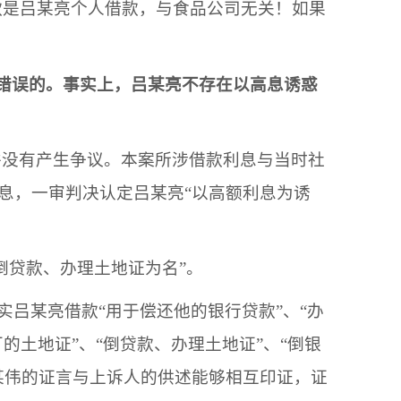
款是
吕某亮
个人借款，与
食品公司
无关！如果
错误的。事实上，
吕某亮
不存在以高息诱惑
并没有产生争议。本案所涉借款利息与当时社
利息，一审判决认定
吕某亮
“
以高额利息为诱
倒贷款、办理土地证为名
”。
实
吕某亮
借款
“
用于偿还他的银行贷款
”、“办
厂的土地证
”、“
倒贷款、办理土地证
”、“倒银
某伟
的证言与上诉人的供述能够相互印证，证