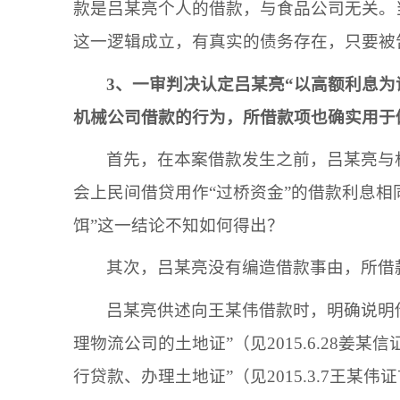
款是
吕某亮
个人的借款，与
食品公司
无关。
这一逻辑成立，有真实的债务存在，只要被
3、一审判决认定
吕某亮
“
以高额利息为
机械公司
借款的行为，所借款项也确实用于
首先，在本案借款发生之前，
吕某亮
与
会上民间借贷用作
“过桥资金”的借款利息
饵
”这一结论不知如何得出？
其次，
吕某亮
没有编造借款事由，所借
吕某亮
供述向
王某伟
借款时，明确说明
理
物流公司
的土地证
”
（
见
2015.6.28
姜某信
行贷款、办理土地证”
（
见
2015.3.7
王某伟
证