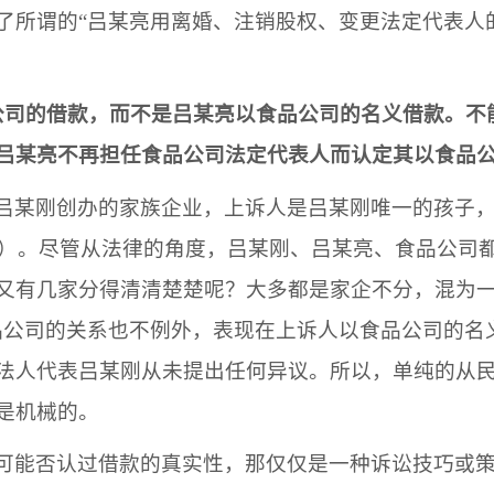
了所谓的
“
吕某亮
用离婚、注销股权、变更法定代表人
公司
的借款，而不是
吕某亮
以
食品公司
的名义借款。不
吕某亮
不再担任
食品公司
法定代表人而认定其以
食品
吕某刚
创办的家族企业，上诉人是
吕某刚
唯一的孩子
）。尽管从法律的角度，
吕某刚
、
吕某亮
、
食品公司
又有几家分得清清楚楚呢？大多都是家企不分，混为
品公司
的关系也不例外，表现在上诉人以
食品公司
的名
法人代表
吕某刚
从未提出任何异议。所以，单纯的从
是机械的。
可能否认过借款的真实性，那仅仅是一种诉讼技巧或