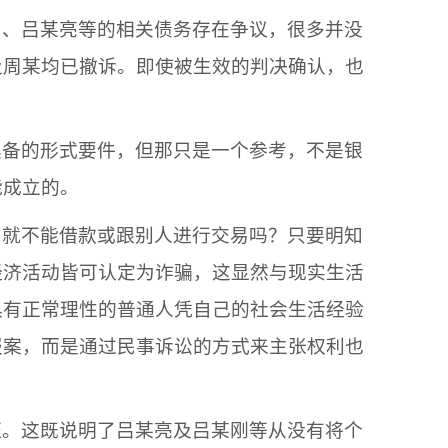
司
、
吕某亮
等的相关债务存在争议，很多并没
及
周某
均已撤诉。即使被生效的判决确认，也
具备的形式要件，但那只是一个参考，不是银
能成立的。
，就不能借款或跟别人进行交易吗？只要明知
经济活动皆可认定为诈骗，这显然与现实生活
具有正常理性的普通人凭自己的社会生活经验
报案，而是通过民事诉讼的方式来主张权利也
证。这既说明了
吕某亮
及
吕某刚
等从没有将个