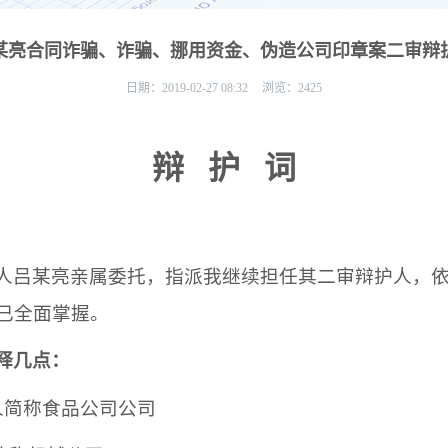
某亮合同诈骗、诈骗、挪用资金、伪造公司印章案二审辩
日期：
2019-02-27 08:32
浏览：
2425
辩
护
词
人
吕某亮
亲属委托，指派我继续担任其二审辩护人，
已全面掌握。
释几点：
人简称
食品公司
公司