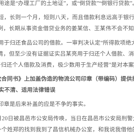
用途是
“办理工厂的土地证”，或“倒贷款”“倒银行贷款”
短，长则一个月，短则八天，而且借款利息远高于银
惯例，长期从事资金借贷业务的
姜某信
、
王某伟
不会不知
用于归还
食品公司
的借款。一审判决认定
“
所得款项绝
清，但至少没有证据证实
吕某亮
用于归还个人借款、消
于归还个人借款及消费，极少数用于生产经营
”是对本
款合同书》上加盖伪造的
物流公司
印章（带编码）提供
实不清、适用法律错误
印章是后来补盖的应是不争的事实。
年4月20日被昌邑市公安局传唤，当日在昌邑市公安局
一个姓郑的找到我到了昌信机械办公室，和我说我借他