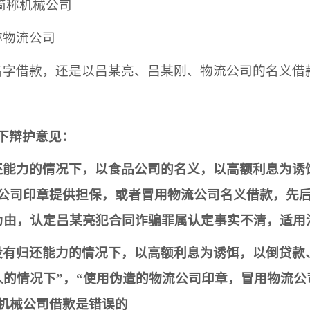
简称机械公司
称物流公司
名字借款，还是以
吕某亮
、
吕某刚
、
物流公司
的名义借
下辩护意见：
还能力的情况下，以
食品公司
的名义，以高额利息为诱
公司
印章提供担保，或者冒用
物流公司
名义借款，先
为由，认定
吕某亮
犯合同诈骗罪属认定事实不清，适用
没有归还能力的情况下，以高额利息为诱饵，以倒贷款
人的情况下
”，“使用伪造的
物流公司
印章，冒用
物流公
机械公司
借款是错误的