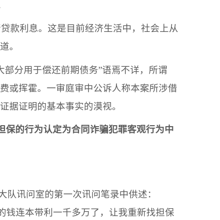
。
行贷款利息。这是目前经济生活中，社会上从
道。
大部分用于偿还前期债务
”语焉不详，所谓
费或挥霍。一审庭审中公诉人称本案所涉借
案证据证明的基本事实的漠视。
担保的行为认定为合同诈骗犯罪客观行为中
刑警大队讯问室的第一次讯问笔录中供述：
的钱连本带利一千多万了，让我重新找担保