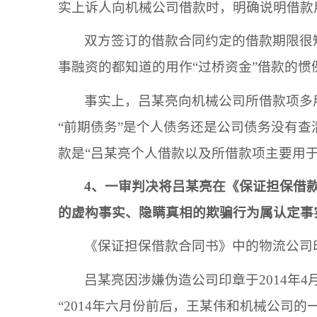
实上诉人向
机械公司
借款时，明确说明借款
双方签订的借款合同约定的借款期限很
事融资的都知道的用作
“过桥资金”借款的
事实上，
吕某亮
向
机械公司
所借款项多
“前期债务”是个人债务还是公司债务没有查
款是
“
吕某亮
个人借款以及所借款项主要用
4、一审判决将
吕某亮
在《保证担保借
的虚构事实、隐瞒真相的欺骗行为属认定事
《保证担保借款合同书》中的
物流公司
吕某亮
因涉嫌伪造公司印章于
2014
“2014年六月份前后，
王某伟
和
机械公司
的