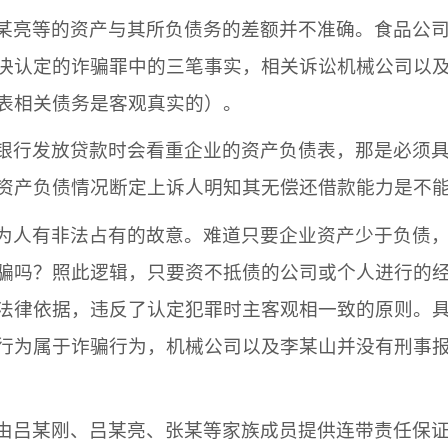
某亮
等的资产与其所负债务的差额并不准确。
食品公
决认定的诈骗罪中的三笔事实，相关诉讼
机械公司
以
表相关债务是客观真实的）。
银行发放贷款时会看重企业的资产负债表，那是必须
资产负债情况断定上诉人明知其无偿还借款能力是不
为人有非法占有的故意。难道只要企业资产少于负债
骗吗？照此逻辑，只要资不抵债的公司或个人进行的
法律依据，违反了认定犯罪时主客观相一致的原则。
行为属于诈骗行为，
机械公司
以及
李某山
并没有刑事
由
吕某刚
、
吕某亮
、
张某
等家族成员提供连带责任保