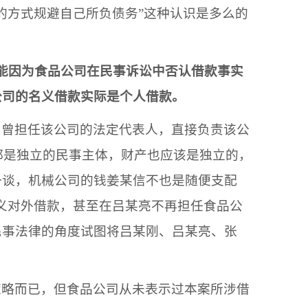
的方式规避自己所负债务
”这种认识是多么的
能因为
食品公司
在民事诉讼中否认借款事实
公司
的名义借款实际是个人借款。
，曾担任该公司的法定代表人，直接负责该公
都是独立的民事主体，财产也应该是独立的，
一谈，
机械公司
的钱
姜某信
不也是随便支配
义对外借款，甚至在
吕某亮
不再担任
食品公
民事法律的角度试图将
吕某刚
、
吕某亮
、
张
策略而已，但
食品公司
从未表示过本案所涉借