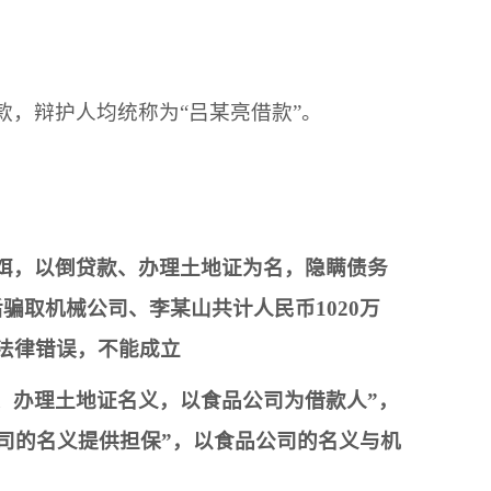
款，辩护人均统称为
“
吕某亮
借款
”。
饵，以倒贷款、办理土地证为名，隐瞒债务
后骗取
机械公司
、
李某山
共计人民币
1020万
法律错误，不能成立
、办理土地证名义，以
食品公司
为借款人
”，
司
的名义提供担保
”，以
食品公司
的名义与
机