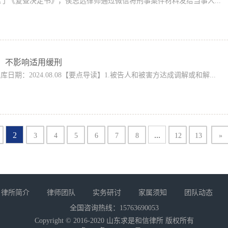
送达了《复查决定书》，侯志远律师通过微信将刑事案件材料发给当事人...
，不影响适用缓刑
05入库日期：2024.08.08【要点导读】1.被告人和被害方达成调解或和解...
2
...
3
4
5
6
7
8
12
13
»
律所简介
律师团队
实务研讨
家属须知
团队动态
全国咨询热线：15763690053
Copyright © 2016-2020 山东求是和信律所 版权所有